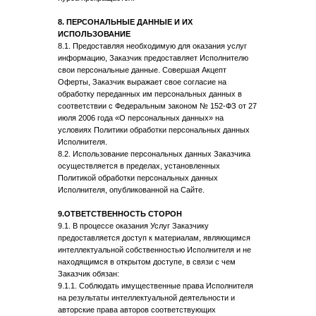
ОРГАНИЗАЦИЯ
8. ПЕРСОНАЛЬНЫЕ ДАННЫЕ И ИХ
ИСПОЛЬЗОВАНИЕ
ИП Дилам Анжела Александровна
8.1. Предоставляя необходимую для оказания услуг
ИНН 470417111929
информацию, Заказчик предоставляет Исполнителю
ОГРНИП 318470400038711
свои персональные данные. Совершая Акцепт
Регистрационный номер в реестре
Оферты, Заказчик выражает свое согласие на
Роскомнадзора 78-25-068893
от 12.02.2025
обработку переданных им персональных данных в
соответствии с Федеральным законом № 152-ФЗ от 27
ДОКУМЕНТЫ
июля 2006 года «О персональных данных» на
условиях Политики обработки персональных данных
Политика конфиденциальности
Исполнителя.
Согласие на обработку персональных данных
8.2. Использование персональных данных Заказчика
Согласие на рекламную рассылку
осуществляется в пределах, установленных
Публичная оферта по каждому курсу
Политикой обработки персональных данных
опубликована по кнопке перехода
на форму регистрации
Исполнителя, опубликованной на Сайте.
КОНТАКТЫ
9.ОТВЕТСТВЕННОСТЬ СТОРОН
9.1. В процессе оказания Услуг Заказчику
+79258909142
предоставляется доступ к материалам, являющимся
dilam.project@gmail.com
интеллектуальной собственностью Исполнителя и не
находящимся в открытом доступе, в связи с чем
Заказчик обязан:
9.1.1. Соблюдать имущественные права Исполнителя
на результаты интеллектуальной деятельности и
авторские права авторов соответствующих