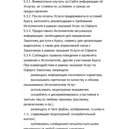
5.3.1. Внимательно изучить на Сайте информацию об
Услугах, их стоимости, условиях и сроках их
предоставления.
5.3.2. После оплаты Услуги придерживаться условий
Курса, выполнять рекомендации и требования
Исполнителя в рамках оказания Услуг по Оферте.
5.3.3. Предоставить Исполнителю актуальную
информацию, необходимую для направления
Заказчику доступа к Курсу, сервису для организации
видеосвязи, а также для оперативной связи с
Заказчиком в рамках оказания Услуги по Оферте.
5.3.4. Соблюдать правила поведения и проявлять
уважение к Исполнителю, другим участникам Курса.
При взаимодействии в рамках оказания Услуг по
Оферте Заказчику запрещено:
· размещать информацию негативного характера;
· высказывать претензии по качеству и объему
оказываемых Исполнителем Услуг;
· использовать нецензурные выражения;
· оскорблять и дискриминировать участников и
третьих лиц по любому признаку (расовому,
религиозному и пр.);
· размещать в Чате файлы, изображения, ссылки и
т. п., содержащие нецензурный, оскорбительный
контент;
· публиковать сообщения/статьи/посты/ссылки
рекламного (в любой степени) характера;