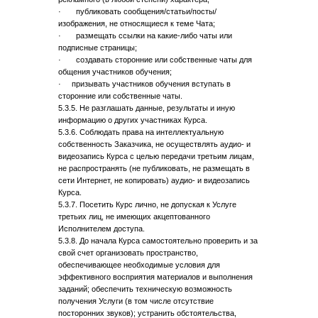
· публиковать сообщения/статьи/посты/
изображения, не относящиеся к теме Чата;
· размещать ссылки на какие-либо чаты или
подписные страницы;
· создавать сторонние или собственные чаты для
общения участников обучения;
· призывать участников обучения вступать в
сторонние или собственные чаты.
5.3.5. Не разглашать данные, результаты и иную
информацию о других участниках Курса.
5.3.6. Соблюдать права на интеллектуальную
собственность Заказчика, не осуществлять аудио- и
видеозапись Курса с целью передачи третьим лицам,
не распространять (не публиковать, не размещать в
сети Интернет, не копировать) аудио- и видеозапись
Курса.
5.3.7. Посетить Курс лично, не допуская к Услуге
третьих лиц, не имеющих акцептованного
Исполнителем доступа.
5.3.8. До начала Курса самостоятельно проверить и за
свой счет организовать пространство,
обеспечивающее необходимые условия для
эффективного восприятия материалов и выполнения
заданий; обеспечить техническую возможность
получения Услуги (в том числе отсутствие
посторонних звуков); устранить обстоятельства,