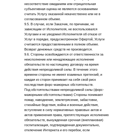
несоответствие ожиданиям или отрицательная
субъективная оценка не являются основаниями
считать Услугу оказанной некачественно или не в
согласованном объеме.
9.5. В случае, если Заказчик, по причинам, не
зависящим от Исполнителя, не воспользовался
Услугами и не уведомил Исполнителя об отказе от
Услуг в порядке, предусмотренном Офертой, Услуги
считаются предоставленными в полном объеме.
Возврат денежных средств не производится.
9.6. Стороны освобождаются от ответственности за
неисполнение или ненадлежащее исполнение
обязательств по настоящему договору на время
действия непреодолимой силы. В течение этого
времени стороны не имеют взаимных претензий, и
каждая из сторон принимает на себя свой риск
последствия форс-мажорных обстоятельств.
Под обстоятельствами непреодолимой силы (форс-
мажорными обстоятельствами) Стороны понимают
пожар, наводнение, землетрясение, забастовки,
стихийные бедствия, война и военные действия,
вступление в силу нормативных правовых актов и
актов применения права, препятствующих исполнению
обязательств, вынужденная срочная (внеплановая)
госпитализация, подтвержденная документально,
отключение Интернета и его перебои, если