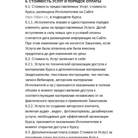
6. СТОИМОСТЬ УСЛУГ И ПОРЯДОК ОПЛАТЫ
6.1. Стоимость предоставляемых Услуг, стоимость
Курса, размещена Исполнителем на Сайте
https://dilam.ru/
, в подразделе Курса.
6.1.1. Исполнитель вправе в одностороннем порядке
изменять цены на предоставляемые Услуги. Датой
вступления в силу новых цен и условий оплаты
считается дата размещения информации на Сайте.
При этом изменение цен не коснется Заказчика, если
Услуга им была оплачена или была внесена
предоплата до дня изменения ее цены.
6.2. Стоимость Услуг включает в себя:
6.2.1. Услуги по технической организации доступа к
материалам Курса и дополнительным материалам
(видеозаписям, текстовым инструкциям, чек-листам,
записи Вебинаров, авторским материалам
Исполнителя и пр.) признаются оказанными в полном
объеме в момент предоставления доступа к
соответствующим материалам независимо от их
фактического просмотра и применения Заказчиком.
6.2.2. Услуги по созданию авторского контента,
включая аудио-, видео-, фотоматериалы, дизайнерские
услуги, необходимые для эффективной организации
Курса, признаются оказанными Исполнителем в
момент открытия доступа к Курсу.
6.3. Дополнительная плата (сверх Стоимости Услуг) за
продление срока доступа к материалам Курса