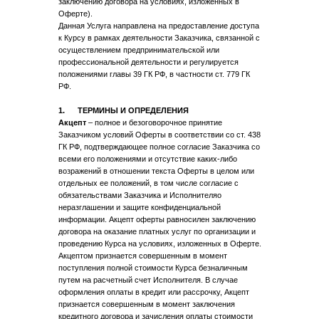
заключению договора на условиях, изложенных в
Оферте).
Данная Услуга направлена на предоставление доступа
к Курсу в рамках деятельности Заказчика, связанной с
осуществлением предпринимательской или
профессиональной деятельности и регулируется
положениями главы 39 ГК РФ, в частности ст. 779 ГК
РФ.
1. ТЕРМИНЫ И ОПРЕДЕЛЕНИЯ
Акцепт
– полное и безоговорочное принятие
Заказчиком условий Оферты в соответствии со ст. 438
ГК РФ, подтверждающее полное согласие Заказчика со
всеми его положениями и отсутствие каких-либо
возражений в отношении текста Оферты в целом или
отдельных ее положений, в том числе согласие с
обязательствами Заказчика и Исполнителяо
неразглашении и защите конфиденциальной
информации. Акцепт оферты равносилен заключению
договора на оказание платных услуг по организации и
проведению Курса на условиях, изложенных в Оферте.
Акцептом признается совершенным в момент
поступления полной стоимости Курса безналичным
путем на расчетный счет Исполнителя. В случае
оформления оплаты в кредит или рассрочку, Акцепт
признается совершенным в момент заключения
кредитного договора и зачисления оплаты стоимости