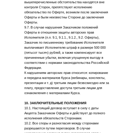
вышеперечисленные обстоятельства находятся вне
контроля Сторон, препятствуют исполнению
обязательство по Оферте, возникли после заключения
Оферты и были неизвестны Стороне до заключения
Оферты.
9.7. В случае нарушения Заказчиком положений
Оферты в отношении защиты авторских прав
Исполнителя (п.п. 9.1, 9.1.1., 9.1.2., 9.2. Оферты),
Заказчик по письменному требованию Исполнителя
выплачивает Исполнителю штраф в размере 500 000
(пятьсот тысяч) рублей, а также компенсирует все
причиненные убытки, включая упущенную выгоду в
соответствии с нормами законодательства Российской
Федерации.
К нарушениям авторских прав относится: копирование
и передача материалов Курса (вебинары, конспекты,
презентации и т. д) третьим лицам безвозмездно или за
плату, предоставление доступа третьим лицам для
ознакомления с материалами Курса.
10. ЗАКЛЮЧИТЕЛЬНЫЕ ПОЛОЖЕНИЯ
10.1. Настоящий договор вступает в силу с даты
Акцепта Заказчиком Оферты и действует до полного
исполнения обязательств Сторонами.
10.2. Все споры и разногласия между сторонами
разрешаются путем переговоров. В случае