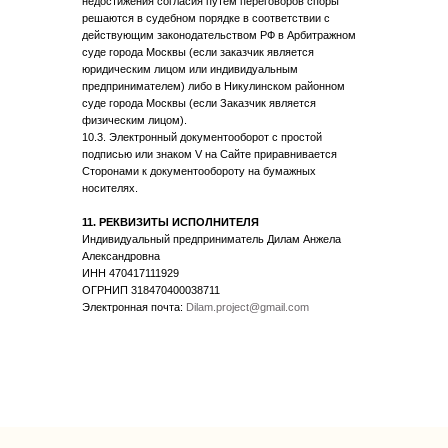
недостижения согласия путем переговоров споры
решаются в судебном порядке в соответствии с
действующим законодательством РФ в Арбитражном
суде города Москвы (если заказчик является
юридическим лицом или индивидуальным
предпринимателем) либо в Никулинском районном
суде города Москвы (если Заказчик является
физическим лицом).
10.3. Электронный документооборот с простой
подписью или знаком V на Сайте приравнивается
Сторонами к документообороту на бумажных
носителях.
11. РЕКВИЗИТЫ ИСПОЛНИТЕЛЯ
Индивидуальный предприниматель Дилам Анжела
Александровна
ИНН 470417111929
ОГРНИП 318470400038711
Электронная почта:
Dilam.project@gmail.com