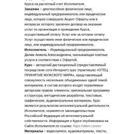
Курса на расчетный счет Исполнителя.
Заказчик
– дееспособное физическое лицо,
индивидуальный предприниматель или юридическое
лицо, которое совершило Акцепт Оферты или в
интересах которого заключен договор на оказание
услуг по организации и проведению Курса,
осуществивший оплату Услуг или за которое оплату
Услуг осуществило иное физическое или юридическое
лицо, или индивидуальный предприниматель.
Исполнитель
– Индивидуальный предприниматель
Дилам Анжела Александровна, оказывающая платные
услуги в соответствии с Офертой.
Курс
– авторский дистанционный (предоставляемый
посредством сети Интернет) курс (практикум) «ОТЕЦ.
ПРИНЯТИЕ МУЖСКОГО МИРА», представляющий
совокупность нескольких объединенных одной темой
материалов, в состав которого входят охраняемые
авторским правом элементы: оригинальная программа
и структура, методические разработки, текстовые,
графические, аудиовизуальные материалы. Курс
является результатом интеллектуальной деятельности
Исполнителя, охраняется законодательством
Российской Федерации об интеллектуальной
собственности. Информация о Курсе опубликована на
Сайте Исполнителя по ссылке:
https://dilam.ru/otec
Материалы
– видеозаписи, аудиоматериалы, тексты,