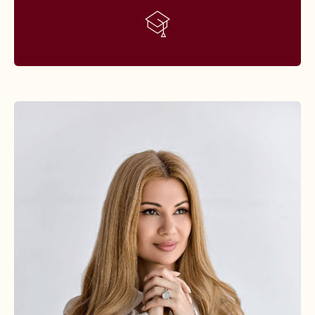
Политика конфиденциальности
Согласие на обработку персональных данных
Согласие на рекламную рассылку
Публичная оферта по каждому курсу
опубликована по кнопке перехода
на форму регистрации
КОНТАКТЫ
+79258909142
dilam.project@gmail.com
© Все права защищены.
Любое копирование преследуется по закону