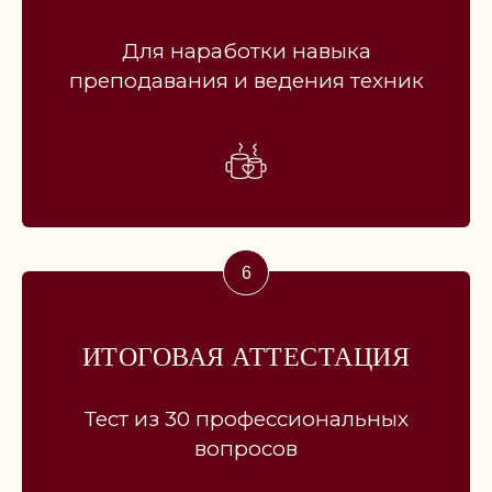
Для наработки навыка
преподавания и ведения техник
ОРГАНИЗАЦИЯ
ИТОГОВАЯ АТТЕСТАЦИЯ
ИП Дилам Анжела Александровна
ИНН 470417111929
ОГРНИП 318470400038711
Регистрационный номер в реестре
Тест из 30 профессиональных
Роскомнадзора 78-25-068893
от 12.02.2025
вопросов
ДОКУМЕНТЫ