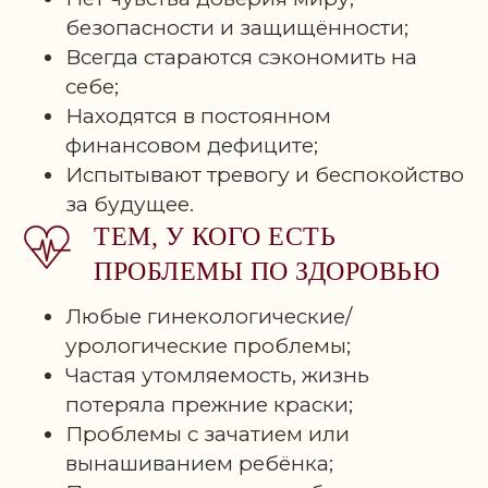
И ВНУТРЕННИЙ
безопасности и защищённости;
РЕБЁНОК
Всегда стараются сэкономить на
себе;
МОДУЛЬ 2. ОТЕЦ
Находятся в постоянном
финансовом дефиците;
И ВНУТРЕННИЙ
Испытывают тревогу и беспокойство
РЕБЁНОК
за будущее.
ТЕМ, У КОГО ЕСТЬ
МОДУЛЬ 3. РОД
ПРОБЛЕМЫ ПО ЗДОРОВЬЮ
И ВНУТРЕННИЙ
Любые гинекологические/
РЕБЁНОК
урологические проблемы;
Частая утомляемость, жизнь
МОДУЛЬ 4.
потеряла прежние краски;
ИНТЕГРАЦИЯ
Проблемы с зачатием или
ВНУТРЕННЕГО
вынашиванием ребёнка;