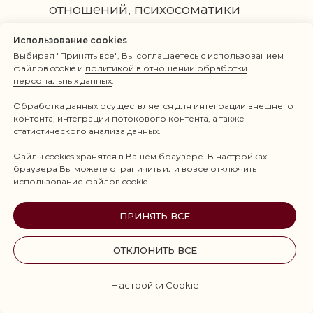
отношений, психосоматики
и самоценности
Использование cookies
Выбирая "Принять все", Вы соглашаетесь с использованием
Более 16 лет клинической работы
файлов cookie и
политикой в отношении обработки
персональных данных
.
(в том числе в медицинских
учреждениях)
Обработка данных осуществляется для интеграции внешнего
контента, интеграции потокового контента, а также
статистического анализа данных.
Разработчик психокоррекционных
Файлы cookies хранятся в Вашем браузере. В настройках
программ для персонала
браузера Вы можете ограничить или вовсе отключить
и родителей детского хосписа
использование файлов cookie.
ПРИНЯТЬ ВСЕ
Международный преподаватель
нейро-медитации и гормоно-
ОТКЛОНИТЬ ВСЕ
активирующей медитации
Настройки Cookie