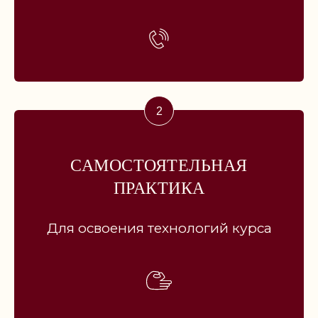
Ознакомлен с
политикой конфиденциальности
Даю
согласие на обработку персональных данных
Я даю
согласие на получение рассылки и рекламных
материалов
САМОСТОЯТЕЛЬНАЯ
ПРАКТИКА
ОТПРАВИТЬ
Для освоения технологий курса
СТОИМОСТЬ
ОБУЧЕНИЯ:
Возможна рассрочка