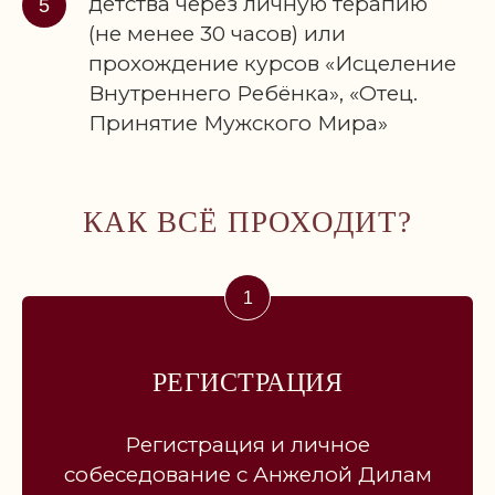
детства через личную терапию
(не менее 30 часов) или
прохождение курсов «Исцеление
Внутреннего Ребёнка», «Отец.
Принятие Мужского Мира»
ПРЕДЗАПИСЬ
КАК ВСЁ ПРОХОДИТ?
НА СОБЕСЕДОВАНИЕ
Оставьте ваши данные
и куратор программы свяжется
с вами, отправит анонс, ответит
на все вопросы
РЕГИСТРАЦИЯ
Регистрация и личное
собеседование с Анжелой Дилам