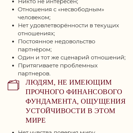
Никто не интересен;
Отношения с «несвободным»
человеком;
Нет удовлетворённости в текущих
отношениях;
Постоянное недовольство
партнёром;
Один и тот же сценарий отношений;
4 ОПОРЫ
Притягиваете проблемных
партнеров.
ИСЦЕЛЕНИЯ
ЛЮДЯМ, НЕ ИМЕЮЩИМ
(ПРОГРАММА)
ПРОЧНОГО ФИНАНСОВОГО
нажми на +, чтобы прочитать
ФУНДАМЕНТА, ОЩУЩЕНИЯ
подробности
УСТОЙЧИВОСТИ В ЭТОМ
МИРЕ
МОДУЛЬ 1.
МАТЬ
Нет чувства доверия миру,