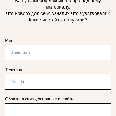
Вашу Саморефлексию по прошедшему
материалу.
Что нового для себя узнали? Что чувствовали?
Какие инстайты получили?
Имя
Телефон
ОРГАНИЗАЦИЯ
Обратная связь, основные инсайты
ИП Дилам Анжела Александровна
ИНН 470417111929
ОГРНИП 318470400038711
Регистрационный номер в реестре
Роскомнадзора 78-25-068893