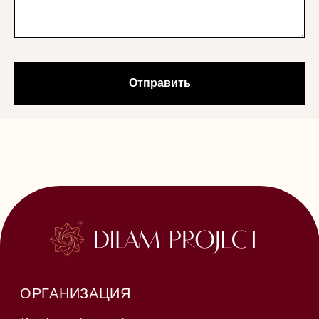
от 12.02.2025
ДОКУМЕНТЫ
Политика конфиденциальности
Согласие на обработку персональных данных
Согласие на рекламную рассылку
Отправить
Публичная оферта по каждому курсу
опубликована по кнопке перехода
на форму регистрации
КОНТАКТЫ
+79258909142
dilam.project@gmail.com
© Все права защищены.
Любое копирование преследуется по закону