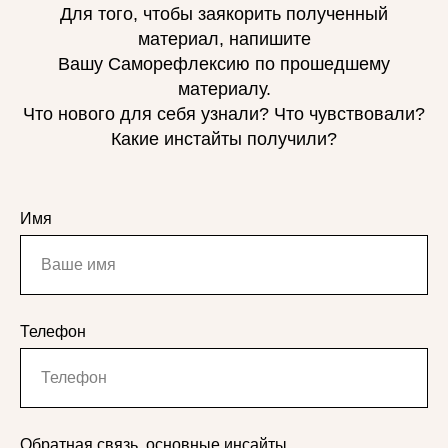
Для того, чтобы заякорить полученный
материал, напишите
Вашу Саморефлексию по прошедшему
материалу.
Что нового для себя узнали? Что чувствовали?
Какие инстайты получили?
Имя
ОРГАНИЗАЦИЯ
ИП Дилам Анжела Александровна
ИНН 470417111929
Телефон
ОГРНИП 318470400038711
Регистрационный номер в реестре
Роскомнадзора 78-25-068893
от 12.02.2025
ДОКУМЕНТЫ
Политика конфиденциальности
Обратная связь, основные инсайты