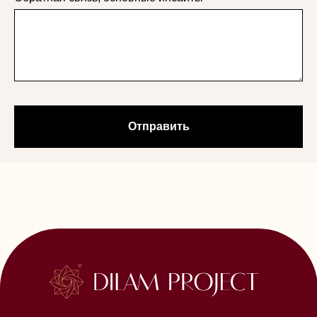
Согласие на обработку персональных данных
Согласие на рекламную рассылку
Публичная оферта по каждому курсу
опубликована по кнопке перехода
на форму регистрации
КОНТАКТЫ
+79258909142
dilam.project@gmail.com
Отправить
© Все права защищены.
Любое копирование преследуется по закону