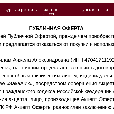
ы и ретриты
Мастер-
Научные статьи
Нутрициологи
классы
ПУБЛИЧНАЯ ОФЕРТА
щей Публичной Офертой, прежде чем приобрести
предлагается отказаться от покупки и использ
илам Анжела Александровна (ИНН 47041711192
ь», настоящим предлагает заключить договор 
дееспособным физическим лицом, индивидуаль
е «Заказчик», посредством совершения Акцеп
37 Гражданского кодекса Российской Федерации 
ия акцепта, лицо, производящее Акцепт Оферт
8 ГК РФ Акцепт Оферты равносилен заключению 