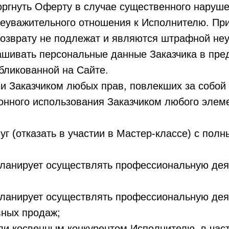
торгнуть Оферту в случае существенного наруш
неуважительного отношения к Исполнителю. Пр
озврату не подлежат и являются штрафной неус
рашивать персональные данные Заказчика в пре
бликованной на Сайте.
нии Заказчиком любых прав, повлекших за собо
конного использования Заказчиком любого элем
луг (отказать в участии в Мастер-классе) с по
ланирует осуществлять профессиональную деят
ланирует осуществлять профессиональную деят
вных продаж;
и косвенным конкурентом Исполнителю, в част