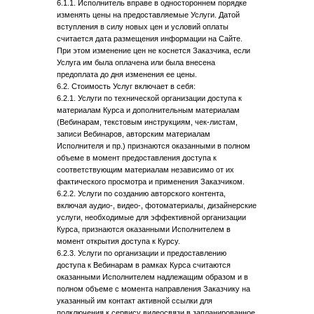
6.1.1. Исполнитель вправе в одностороннем порядке
изменять цены на предоставляемые Услуги. Датой
вступления в силу новых цен и условий оплаты
считается дата размещения информации на Сайте.
При этом изменение цен не коснется Заказчика, если
Услуга им была оплачена или была внесена
предоплата до дня изменения ее цены.
6.2. Стоимость Услуг включает в себя:
6.2.1. Услуги по технической организации доступа к
материалам Курса и дополнительным материалам
(Вебинарам, текстовым инструкциям, чек-листам,
записи Вебинаров, авторским материалам
Исполнителя и пр.) признаются оказанными в полном
объеме в момент предоставления доступа к
соответствующим материалам независимо от их
фактического просмотра и применения Заказчиком.
6.2.2. Услуги по созданию авторского контента,
включая аудио-, видео-, фотоматериалы, дизайнерские
услуги, необходимые для эффективной организации
Курса, признаются оказанными Исполнителем в
момент открытия доступа к Курсу.
6.2.3. Услуги по организации и предоставлению
доступа к Вебинарам в рамках Курса считаются
оказанными Исполнителем надлежащим образом и в
полном объеме с момента направления Заказчику на
указанный им контакт активной ссылки для
подключения к сервису видеосвязи в запланированное