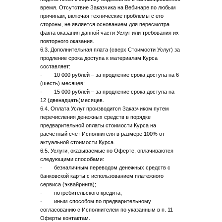
время. Отсутствие Заказчика на Вебинаре по любым
причинам, включая технические проблемы с его
стороны, не является основанием для пересмотра
факта оказания данной части Услуг или требования их
повторного оказания.
6.3. Дополнительная плата (сверх Стоимости Услуг) за
продление срока доступа к материалам Курса
составляет:
· 10 000 рублей – за продление срока доступа на 6
(шесть) месяцев;
· 15 000 рублей – за продление срока доступа на
12 (двенадцать)месяцев.
6.4. Оплата Услуг производится Заказчиком путем
перечисления денежных средств в порядке
предварительной оплаты стоимости Курса на
расчетный счет Исполнителя в размере 100% от
актуальной стоимости Курса.
6.5. Услуги, оказываемые по Оферте, оплачиваются
следующими способами:
· безналичным переводом денежных средств с
банковской карты с использованием платежного
сервиса (эквайринга);
· потребительского кредита;
· иным способом по предварительному
согласованию с Исполнителем по указанным в п. 11
Оферты контактам.