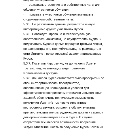
· создавать сторонние или собственные чаты для
общения участников обучения;
· призывать участников обучения вступать в
сторонние или собственные чаты.
5.3.5. Не разглашать данные, результаты и иную
информацию о других участниках Курса.
5.3.6. Соблюдать права на интеллектуальную
собственность Заказчика, не осуществлять аудио- и
видеозапись Курса с целью передачи третьим лицам,
не распространять (не публиковать, не размещать в
сети Интернет, не копировать) аудио- и видеозапись
Курса.
5.3.7. Посетить Курс лично, не допуская к Услуге
третьих лиц, не имеющих акцептованного
Исполнителем доступа.
5.3.8. До начала Курса самостоятельно проверить и за
свой счет организовать пространство,
обеспечивающее необходимые условия для
эффективного восприятия материалов и выполнения
заданий; обеспечить техническую возможность
получения Услуги (в том числе отсутствие
посторонних звуков); устранить обстоятельства,
препятствующие или затрудняющие доступ к сервису
для организации видеосвязи и Курса. В случае
отсутствия технической возможности получения
Услуги ответственность за получение Курса Заказчик