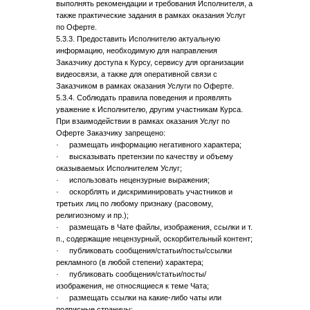
выполнять рекомендации и требования Исполнителя, а
также практические задания в рамках оказания Услуг
по Оферте.
5.3.3. Предоставить Исполнителю актуальную
информацию, необходимую для направления
Заказчику доступа к Курсу, сервису для организации
видеосвязи, а также для оперативной связи с
Заказчиком в рамках оказания Услуги по Оферте.
5.3.4. Соблюдать правила поведения и проявлять
уважение к Исполнителю, другим участникам Курса.
При взаимодействии в рамках оказания Услуг по
Оферте Заказчику запрещено:
· размещать информацию негативного характера;
· высказывать претензии по качеству и объему
оказываемых Исполнителем Услуг;
· использовать нецензурные выражения;
· оскорблять и дискриминировать участников и
третьих лиц по любому признаку (расовому,
религиозному и пр.);
· размещать в Чате файлы, изображения, ссылки и т.
п., содержащие нецензурный, оскорбительный контент;
· публиковать сообщения/статьи/посты/ссылки
рекламного (в любой степени) характера;
· публиковать сообщения/статьи/посты/
изображения, не относящиеся к теме Чата;
· размещать ссылки на какие-либо чаты или
подписные страницы;