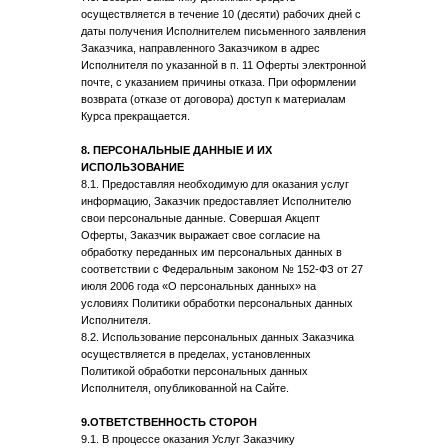
осуществляется в течение 10 (десяти) рабочих дней с
ИП Дилам Анжела Александровна
даты получения Исполнителем письменного заявления
ИНН 470417111929
Заказчика, направленного Заказчиком в адрес
ОГРНИП 318470400038711
Исполнителя по указанной в п. 11 Оферты электронной
Регистрационный номер в реестре
почте, с указанием причины отказа. При оформлении
Роскомнадзора 78-25-068893
от 12.02.2025
возврата (отказе от договора) доступ к материалам
Курса прекращается.
ДОКУМЕНТЫ
8. ПЕРСОНАЛЬНЫЕ ДАННЫЕ И ИХ
Политика конфиденциальности
ИСПОЛЬЗОВАНИЕ
Согласие на обработку персональных данных
8.1. Предоставляя необходимую для оказания услуг
Согласие на рекламную рассылку
информацию, Заказчик предоставляет Исполнителю
Публичная оферта по каждому курсу
свои персональные данные. Совершая Акцепт
опубликована по кнопке перехода
на форму регистрации
Оферты, Заказчик выражает свое согласие на
обработку переданных им персональных данных в
КОНТАКТЫ
соответствии с Федеральным законом № 152-ФЗ от 27
июля 2006 года «О персональных данных» на
+79258909142
условиях Политики обработки персональных данных
dilam.project@gmail.com
Исполнителя.
8.2. Использование персональных данных Заказчика
осуществляется в пределах, установленных
Политикой обработки персональных данных
Исполнителя, опубликованной на Сайте.
9.ОТВЕТСТВЕННОСТЬ СТОРОН
9.1. В процессе оказания Услуг Заказчику