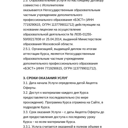
2.5. Образовательные услуги по настоящему договору
совместно с Исполнителем
оказываются Негосударственным образовательным
частным учреждением дополнительного
профессионального образования «БЭСТ» (ИНН
7719290615, ОГРН 1137799011712) действующим на
основании лицензии на осуществление
образовательной деятельности № Л035-01255-
50/00217838 от 25.04.2014, выданной Министерством
образования Московской области.
2.5.1. Организацией, выдающей диплом по итогам
аттестации Курса, является Негосударственным
образовательным частным учреждением
дополнительного профессионального образования
«БЭСТ» (ИНН 7719290615, ОГРН 1137799011712).
3. СРОКИ ОКАЗАНИЯ УСЛУГ
3.1. Дата начала Услуги определена датой Акцепта
Оферты.
3.2. Доступ к материалам каждого дня Курса
предоставляется последовательно (по мере
прохождения). Программа Курса отражена на Сайте, в
подразделе Курса.
3.3. Срок оказания Услуги – с даты Акцепта Оферты до
дня предоставления доступа к последнему уроку
Курса – ко всем материалам Курса.
3.3.1. Услуга считается оказанной в полном объеме в