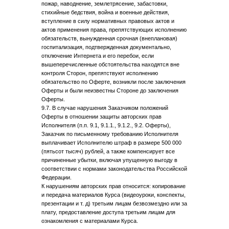
пожар, наводнение, землетрясение, забастовки,
стихийные бедствия, война и военные действия,
вступление в силу нормативных правовых актов и
актов применения права, препятствующих исполнению
обязательств, вынужденная срочная (внеплановая)
госпитализация, подтвержденная документально,
отключение Интернета и его перебои, если
вышеперечисленные обстоятельства находятся вне
контроля Сторон, препятствуют исполнению
обязательство по Оферте, возникли после заключения
Оферты и были неизвестны Стороне до заключения
Оферты.
9.7. В случае нарушения Заказчиком положений
Оферты в отношении защиты авторских прав
Исполнителя (п.п. 9.1, 9.1.1., 9.1.2., 9.2. Оферты),
Заказчик по письменному требованию Исполнителя
выплачивает Исполнителю штраф в размере 500 000
(пятьсот тысяч) рублей, а также компенсирует все
причиненные убытки, включая упущенную выгоду в
соответствии с нормами законодательства Российской
Федерации.
К нарушениям авторских прав относится: копирование
и передача материалов Курса (видеоуроки, конспекты,
презентации и т. д) третьим лицам безвозмездно или за
плату, предоставление доступа третьим лицам для
ознакомления с материалами Курса.