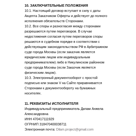
10. ЗАКЛЮЧИТЕЛЬНЫЕ ПОЛОЖЕНИЯ
10.1. Настоящий договор вступает в силу с даты
Акцепта Заказчиком Оферты и действует до полного
исполнения обязательств Сторонами.
10.2. Все споры и разногласия между сторонами
разрешаются путем переговоров. В случае
недостижения согласия путем переговоров споры
решаются в судебном порядке в соответствии с
действующим законодательством РФ в Арбитражном
суде города Москвы (если заказчик является
юридическим лицом или индивидуальным
предпринимателем) либо в Никулинском районном
суде города Москвы (если Заказчик является
физическим лицом).
10.3. Электронный документооборот с простой
подписью или знаком V на Сайте приравнивается
Сторонами к документообороту на бумажных
носителях.
11. РЕКВИЗИТЫ ИСПОЛНИТЕЛЯ
Индивидуальный предприниматель Дилам Анжела
Александровна
ИНН 470417111929
ОГРНИП 318470400038711
Электронная почта:
Dilam.project@gmail.com