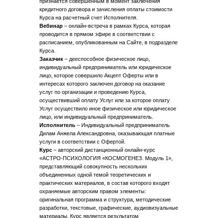
признается совершенным в момент заключения
кредитного договора и зачисления оплаты стоимости
Курса на расчетный счет Исполнителя.
Вебинар
– онлайн-встреча в рамках Курса, которая
проводится в прямом эфире в соответствии с
расписанием, опубликованным на Сайте, в подразделе
Курса.
Заказчик
– дееспособное физическое лицо,
индивидуальный предприниматель или юридическое
лицо, которое совершило Акцепт Оферты или в
интересах которого заключен договор на оказание
услуг по организации и проведению Курса,
осуществивший оплату Услуг или за которое оплату
Услуг осуществило иное физическое или юридическое
лицо, или индивидуальный предприниматель.
Исполнитель
– Индивидуальный предприниматель
Дилам Анжела Александровна, оказывающая платные
услуги в соответствии с Офертой.
Курс
– авторский дистанционный онлайн-курс
«АСТРО-ПСИХОЛОГИЯ «КОСМОГЕНЕЗ. Модуль 1»,
представляющий совокупность нескольких
объединенных одной темой теоретических и
практических материалов, в состав которого входят
охраняемые авторским правом элементы:
оригинальная программа и структура, методические
разработки, текстовые, графические, аудиовизуальные
материалы. Курс является результатом