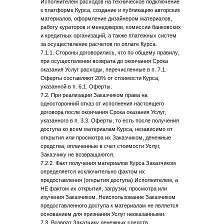
Исполнителем расходов на техническое подключение
к платформе Курса, создание и публикацию авторских
материалов, оформление дизайнером материалов,
работу кураторов и менеджеров, комиссии банковских
и кредитных организаций, а также платежных систем
за осуществление расчетов по оплате Курса.
7.1.1. Стороны договорились, что по общему правилу,
при осуществлении возврата до окончания Срока
оказания Услуг расходы, перечисленные в п. 7.1.
Оферты составляют 20% от стоимости Курса,
указанной в п. 6.1. Оферты.
7.2. При реализации Заказчиком права на
односторонний отказ от исполнения настоящего
договора после окончания Срока оказания Услуг,
указанного в п. 3.3. Оферты, то есть после получения
доступа ко всем материалам Курса, независимо от
открытия или просмотра их Заказчиком, денежные
средства, оплаченные в счет стоимости Услуг,
Заказчику не возвращаются.
7.2.2. Факт получения материалов Курса Заказчиком
определяется исключительно фактом их
предоставления (открытия доступа) Исполнителем, а
НЕ фактом их открытия, загрузки, просмотра или
изучения Заказчиком. Неиспользование Заказчиком
предоставленного доступа к материалам не является
основанием для признания Услуг неоказанными.
ОРГАНИЗАЦИЯ
7.3. Возврат Заказчику денежных средств