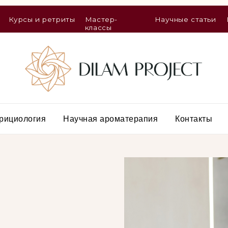
ы и ретриты
Мастер-
Научные статьи
Нутрициологи
классы
рициология
Научная ароматерапия
Контакты