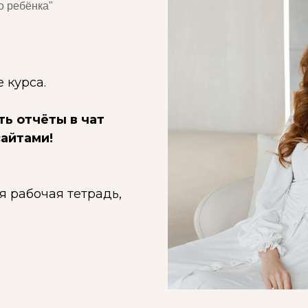
о ребёнка"
 курса.
ь отчёты в чат
сайтами!
я рабочая тетрадь,