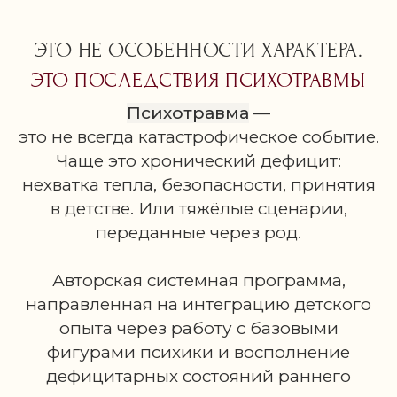
И ВНУТРЕННИЙ
РЕБЁНОК
ЭТО НЕ ОСОБЕННОСТИ ХАРАКТЕРА.
ЭТО ПОСЛЕДСТВИЯ ПСИХОТРАВМЫ
МОДУЛЬ 3. РОД
Психотравма
—
И ВНУТРЕННИЙ
это не всегда катастрофическое событие.
РЕБЁНОК
Чаще это хронический дефицит:
нехватка тепла, безопасности, принятия
МОДУЛЬ 4.
в детстве. Или тяжёлые сценарии,
ИНТЕГРАЦИЯ
переданные через род.
ВНУТРЕННЕГО
Авторская системная программа,
РЕБЁНКА
направленная на интеграцию детского
И ФОРМИРОВАНИЕ
опыта через работу с базовыми
ВНУТРЕННЕГО
фигурами психики и восполнение
ВЗРОСЛОГО
дефицитарных состояний раннего