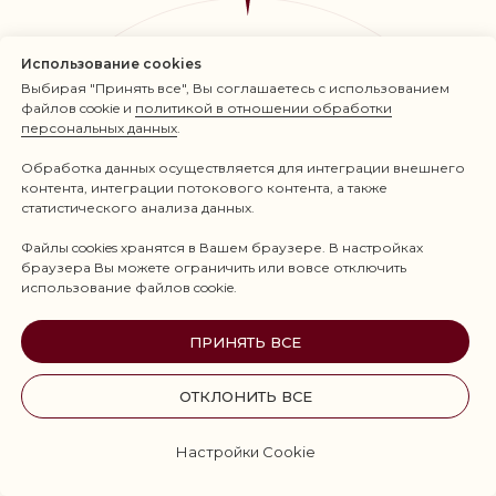
Использование cookies
Выбирая "Принять все", Вы соглашаетесь с использованием
файлов cookie и
политикой в отношении обработки
персональных данных
.
Обработка данных осуществляется для интеграции внешнего
контента, интеграции потокового контента, а также
статистического анализа данных.
Файлы cookies хранятся в Вашем браузере. В настройках
браузера Вы можете ограничить или вовсе отключить
использование файлов cookie.
«Я решаю внутренне, что
ПРИНЯТЬ ВСЕ
больше убегать я не готова»
ОТКЛОНИТЬ ВСЕ
ИЗМЕНЕНИЯ:
Настройки Cookie
У меня был долг 2 миллиона,