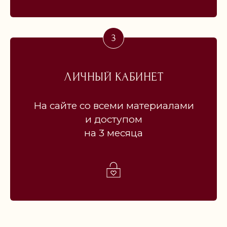
МОЖНО ЛИ
ПРОХОДИТЬ КУРС
БЕРЕМЕННЫМ?
ИМЕЕТСЯ
ЛИЧНЫЙ КАБИНЕТ
ПСИХИЧЕСКОЕ
РАССТРОЙСТВО,
На сайте со всеми материалами
ВЫПИСАНЫ
и доступом
АНТИДЕПРЕССАНТЫ
на 3 месяца
КАК ДОЛГО
СОХРАНИТСЯ
ДОСТУП
К МАТЕРИАЛАМ