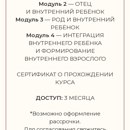
ЗАДАТЬ ВОПРОС
Модуль 2
— ОТЕЦ
И ВНУТРЕННИЙ РЕБЁНОК
Модуль 3
— РОД И ВНУТРЕННИЙ
РЕБЁНОК
Модуль 4
— ИНТЕГРАЦИЯ
[ ОТЗЫВЫ ]
ВНУТРЕННЕГО РЕБЁНКА
ОТЗЫВЫ
И ФОРМИРОВАНИЕ
О ПРОХОЖДЕНИИ КУРСА
ВНУТРЕННЕГО ВЗРОСЛОГО
СЕРТИФИКАТ О ПРОХОЖДЕНИИ
КУРСА
ДОСТУП:
3 МЕСЯЦА
*Возможно оформление
рассрочки.
Для согласования свяжитесь