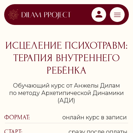
ИСЦЕЛЕНИЕ ПСИХОТРАВМ:
ТЕРАПИЯ ВНУТРЕННЕГО
РЕБЁНКА
Обучающий курс от Анжелы Дилам
по методу Архетипической Динамики
(АДИ)
ФОРМАТ:
онлайн курс в записи
СТАРТ:
сразу после оплаты
Полная система проработки
ранних
и родовых сценариев, дефицитов
любви, безопасности и принятия,
влияющих на отношения,
самореализацию, деньги и здоровье
во взрослом возрасте