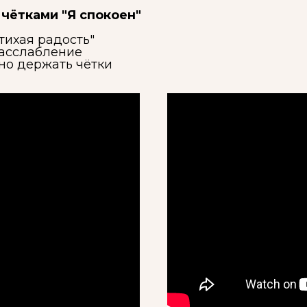
чётками "Я спокоен"
тихая радость"
расслабление
ьно держать чётки