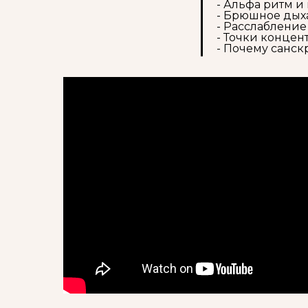
- Альфа ритм и
- Брюшное дых
- Расслаблени
- Точки конце
- Почему санск