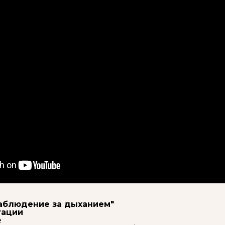
аблюдение за дыханием"
тации
е