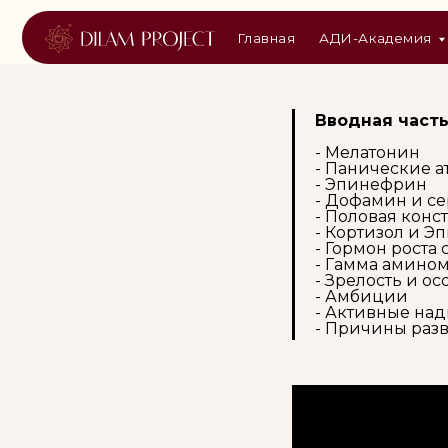
Главная
АДИ-Академия
Курс
Вводная част
- Мелатонин
- Панические а
- Эпинефрин
- Дофамин и с
- Половая конс
- Кортизол и 
- Гормон роста
- Гамма амином
- Зрелость и о
- Амбиции
- Активные на
- Причины раз