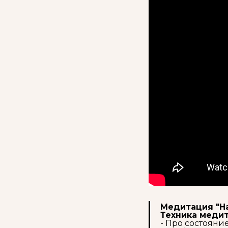
Медитация "Н
Техника меди
- Про состояни