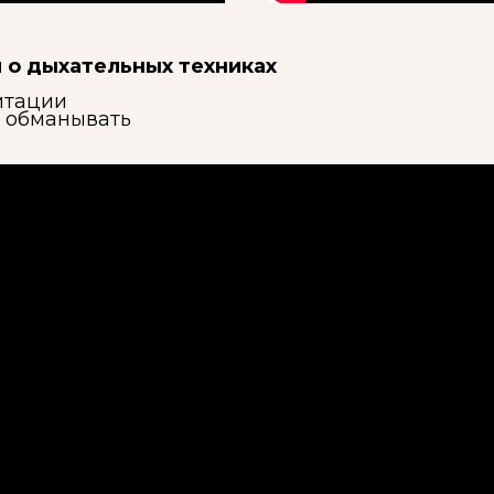
 о дыхательных техниках
итации
т обманывать