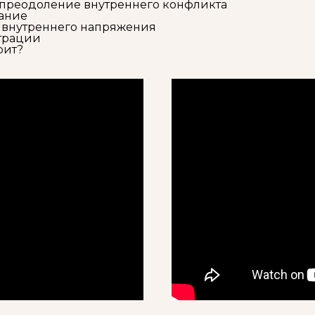
 преодоление внутреннего конфликта
ание
е внутреннего напряжения
нтрации
рит?