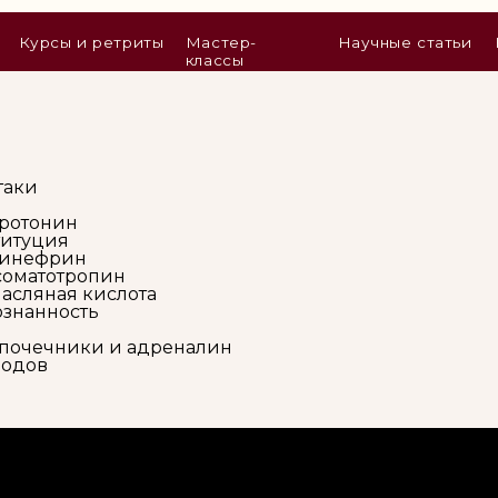
ы и ретриты
Мастер-
Научные статьи
Нутрициологи
классы
ь
таки
еротонин
титуция
Эпинефрин
 соматотропин
асляная кислота
сознанность
дпочечники и адреналин
водов