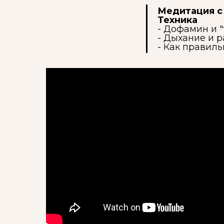
Медитация с 
Техника
- Дофамин и "
- Дыхание и 
- Как правил