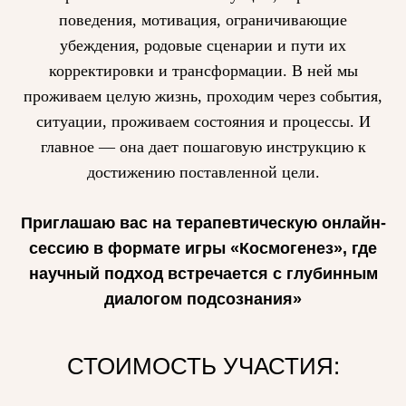
поведения, мотивация, ограничивающие
ДОКУМЕНТЫ
убеждения, родовые сценарии и пути их
Политика конфиденциальности
Согласие на обработку персональных данных
корректировки и трансформации. В ней мы
Согласие на рекламную рассылку
проживаем целую жизнь, проходим через события,
Публичная оферта по каждому курсу
опубликована по кнопке перехода
на форму регистрации
ситуации, проживаем состояния и процессы. И
КОНТАКТЫ
главное — она дает пошаговую инструкцию к
+79258909142
достижению поставленной цели.
dilam.project@gmail.com
Приглашаю вас на терапевтическую онлайн-
сессию в формате игры «Космогенез», где
научный подход встречается с глубинным
диалогом подсознания»
© Все права защищены.
Любое копирование преследуется по закону
СТОИМОСТЬ УЧАСТИЯ: