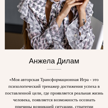
Анжела Дилам
«Моя авторская Трансформационная Игра - это
ОРГАНИЗАЦИЯ
психологический тренажер достижения успеха в
ИП Дилам Анжела Александровна
поставленной цели, где проявляется реальная жизнь
ИНН 470417111929
ОГРНИП 318470400038711
человека, появляется возможность осознать
Регистрационный номер в реестре
Роскомнадзора 78-25-068893
от 12.02.2025
причины возникшей ситуации, стратегии