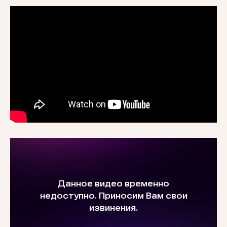
ОРГАНИЗАЦИЯ
ИП Дилам Анжела Александровна
ИНН 470417111929
ОГРНИП 318470400038711
Регистрационный номер в реестре
Роскомнадзора 78-25-068893
от 12.02.2025
ДОКУМЕНТЫ